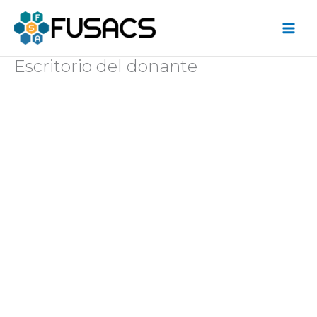
Ir
al
contenido
Escritorio del donante